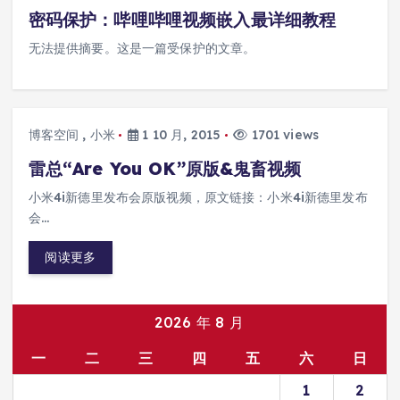
密码保护：哔哩哔哩视频嵌入最详细教程
无法提供摘要。这是一篇受保护的文章。
博客空间
,
小米
1 10 月, 2015
1701 views
雷总“Are You OK”原版&鬼畜视频
小米4i新德里发布会原版视频，原文链接：小米4i新德里发布
会…
阅读更多
2026 年 8 月
一
二
三
四
五
六
日
1
2