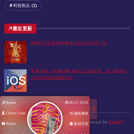
科技热点
(1)
最近更新
2025 年央视 315 晚会点名企业名单一览
2025年3月15日星期六
作
词
:
K
r
i
s
K
i
s
s
/
C
h
e
s
t
e
r
Y
o
u
n
g
作
曲
:
K
r
i
s
K
i
s
s
/
C
h
e
s
t
e
r
Y
o
u
n
g
(
D
m
i
t
r
i
y
D
e
m
c
h
e
n
k
o
)
/
R
a
v
e
苹果 iOS / iPad OS 18.3 正式版发布，加入视觉识
R
e
p
u
b
l
i
c
(
S
t
a
s
M
a
d
o
r
s
k
i
&
M
a
t
h
i
a
s
S
c
h
e
l
l
)
编
曲
:
R
a
v
e
R
e
p
u
b
l
i
c
/
C
h
e
s
t
e
r
Y
o
u
n
g
别功能和通知摘要改进
制
作
人
:
R
a
v
e
R
e
p
u
b
l
i
c
/
B
E
A
T
R
E
K
E
R
2025年1月28日星期二
T
h
i
s
K
r
i
s
K
i
s
s
u
p
o
n
t
h
e
m
i
c
I
f
y
o
u
w
a
n
t
t
o
s
p
r
e
a
d
h
a
t
e
T
h
e
n
h
o
p
o
n
y
o
u
r
b
i
k
e
Repeat
00:15 / 03:05
W
e
g
o
t
t
h
e
c
h
a
m
p
a
g
n
e
t
o
b
e
p
o
p
p
i
n
g
t
o
n
i
g
h
t
C
a
u
s
e
I
w
a
n
n
a
s
e
e
t
h
a
t
h
e
a
d
s
t
r
a
i
g
h
t
p
o
p
p
i
n
g
t
o
n
i
g
h
t
Chester Youn...
随机播放
I
'
m
r
i
g
h
t
Copyright © 2026 SuyanのBlog | Powered by
Desert
T
h
e
s
i
c
k
b
o
y
u
p
o
n
t
h
e
m
i
c
Repeat
歌词开启
Themes
I
f
y
o
u
w
a
n
t
t
o
s
p
r
e
a
d
h
a
t
e